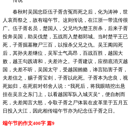
传说
春秋时吴国忠臣伍子胥含冤而死之后，化为涛神，世
人哀而祭之，故有端午节。这则传说，在江浙一带流传很
广。伍子胥名员，楚国人，父兄均为楚王所杀，后来子胥
投奔吴国，助吴伐楚，五战而入楚都郢城。当时楚平王已
死，子胥掘墓鞭尸三百，以报杀父兄之仇。吴王阖闾死
后，其孙夫差继位，吴军士气高昂，百战百胜，越国大
败，越王勾践请和，夫差许之。子胥建议，应彻底消灭越
国，夫差不听，吴国太守，受越国贿赂，谗言陷害子胥，
夫差信之，赐子胥宝剑，子胥以此死。子胥本为忠良，视
死如归，在死前对邻舍人说：“我死后，将我眼睛挖出悬
挂在吴京之东门上，以看越国军队入城灭吴”，便自刎而
死，夫差闻言大怒，令取子胥之尸体装在皮革里于五月五
日投入大江，因此相传端午节亦为纪念伍子胥之日。
端午节的作文400字 篇9