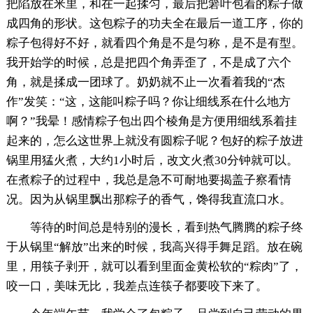
把陷放在米里，和在一起揉匀，最后把箬叶包着的粽子做
成四角的形状。这包粽子的功夫全在最后一道工序，你的
粽子包得好不好，就看四个角是不是匀称，是不是有型。
我开始学的时候，总是把四个角弄歪了，不是成了六个
角，就是揉成一团球了。奶奶就不止一次看着我的“杰
作”发笑：“这，这能叫粽子吗？你让细线系在什么地方
啊？”我晕！感情粽子包出四个棱角是方便用细线系着挂
起来的，怎么这世界上就没有圆粽子呢？包好的粽子放进
锅里用猛火煮，大约1小时后，改文火煮30分钟就可以。
在煮粽子的过程中，我总是急不可耐地要揭盖子察看情
况。因为从锅里飘出那粽子的香气，馋得我直流口水。
等待的时间总是特别的漫长，看到热气腾腾的粽子终
于从锅里“解放”出来的时候，我高兴得手舞足蹈。放在碗
里，用筷子剥开，就可以看到里面金黄松软的“粽肉”了，
咬一口，美味无比，我差点连筷子都要咬下来了。