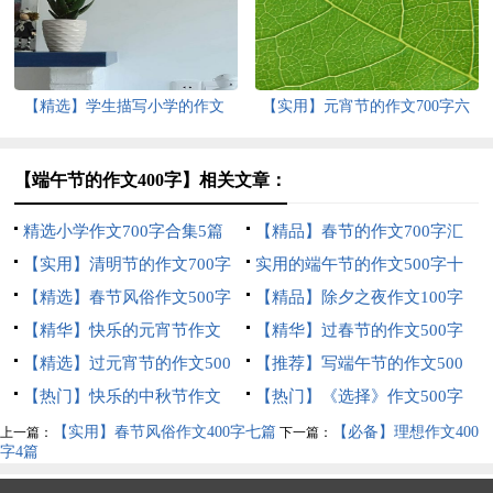
【精选】学生描写小学的作文
【实用】元宵节的作文700字六
700字锦集十篇
篇
【端午节的作文400字】相关文章：
精选小学作文700字合集5篇
【精品】春节的作文700字汇
【实用】清明节的作文700字
编八篇
实用的端午节的作文500字十
汇编8篇
【精选】春节风俗作文500字
篇
【精品】除夕之夜作文100字
合集八篇
【精华】快乐的元宵节作文
锦集五篇
【精华】过春节的作文500字
500字三篇
【精选】过元宵节的作文500
锦集5篇
【推荐】写端午节的作文500
字锦集六篇
【热门】快乐的中秋节作文
字四篇
【热门】《选择》作文500字
500字4篇
三篇
【实用】春节风俗作文400字七篇
【必备】理想作文400
上一篇：
下一篇：
字4篇