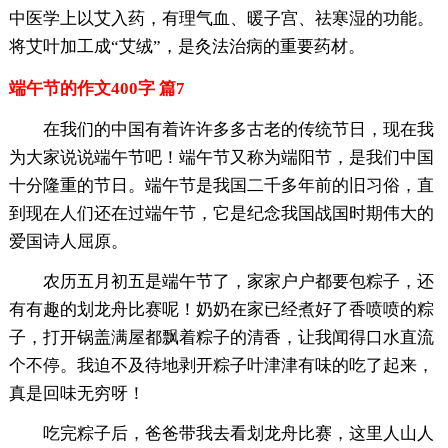
中医学上以艾入药，有理气血、暖子宫、祛寒湿的功能。
将艾叶加工成“艾绒”，是灸法治病的重要药材。
端午节的作文400字 篇7
在我们的中国有着许许多多古老的传统节日，现在我
为大家说说端午节吧！端午节又称为端阳节，是我们中国
十分隆重的节日。端午节是我国二千多年前的旧习俗，直
到现在人们还在过端午节，它是纪念我国战国时期伟大的
爱国诗人屈原。
农历五月初五是端午节了，家家户户都要包粽子，还
有有趣的划龙舟比赛呢！奶奶在家已经煮好了香喷喷的粽
子，打开锅盖满屋都飘着粽子的清香，让我闻得口水直流
个不停。我迫不及待地剥开粽子叶津津有味的吃了起来，
真是回味无穷呀！
吃完粽子后，爸爸带我去看划龙舟比赛，这里人山人