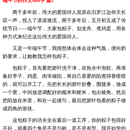
端午节的作文400字 篇2
两千多年前，伟大的爱国诗人屈原在汩罗江边仰天长
叹一声，投入了滚滚激流，两千多年后，五月初五成了传
统节日——端午节，大家包粽子、划龙舟、煮鸡蛋，用各
种方式来纪念这位伟大的爱国诗人。
又是一年端午节，我很想体会体会这种气氛，便向奶
奶要求，让她教我怎样包粽子。
包粽子，首先要把箬叶洗干净，在热水中泡软。再准
备好枣子、鸡蛋、肉等做陷，将自己喜爱的陷煮得香喷喷
的，就可以开工了。先把长长的箬叶折叠，围拢来，做成
一个窝，中间放进调配好的糯米和粳米，包出棱角。然后
把陷放在米里，和在一起揉匀，最后把箬叶包着的粽子做
成四角的形状。
这包粽子的功夫全在最后一道工序，你的粽子包得好
不好，就看四个角是不是匀称，是不是有型。我开始学的