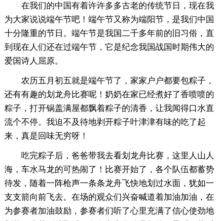
在我们的中国有着许许多多古老的传统节日，现在我
为大家说说端午节吧！端午节又称为端阳节，是我们中国
十分隆重的节日。端午节是我国二千多年前的旧习俗，直
到现在人们还在过端午节，它是纪念我国战国时期伟大的
爱国诗人屈原。
农历五月初五就是端午节了，家家户户都要包粽子，
还有有趣的划龙舟比赛呢！奶奶在家已经煮好了香喷喷的
粽子，打开锅盖满屋都飘着粽子的清香，让我闻得口水直
流个不停。我迫不及待地剥开粽子叶津津有味的吃了起
来，真是回味无穷呀！
吃完粽子后，爸爸带我去看划龙舟比赛，这里人山人
海，车水马龙的可热闹了！比赛开始了，各个队伍都蓄势
待发，随着一阵枪声一条条龙舟飞快地划过水面，犹如一
支支箭向前飞去。在场的观众们兴奋喊道着加油加油，在
为参赛者加油鼓励，参赛者们听了心里充满了信心使劲地