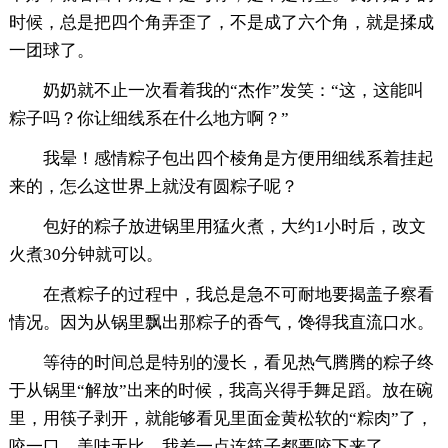
时候，总是把四个角弄歪了，不是成了六个角，就是揉成
一团球了。
奶奶就不止一次看着我的“杰作”发笑：“这，这能叫
粽子吗？你让细线系在什么地方啊？”
我晕！感情粽子包出四个棱角是方便用细线系着挂起
来的，怎么这世界上就没有圆粽子呢？
包好的粽子放进锅里用猛火煮，大约1小时后，改文
火煮30分钟就可以。
在煮粽子的过程中，我总是急不可耐地要揭盖子察看
情况。因为从锅里飘出那粽子的香气，馋得我直流口水。
等待的时间总是特别的漫长，看见热气腾腾的粽子终
于从锅里“解放”出来的时候，我高兴得手舞足蹈。放在碗
里，用筷子剥开，就能够看见里面金黄松软的“粽肉”了，
咬一口，美味无比，我差一点连筷子都要咬下来了。