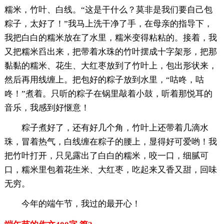
糯米，竹叶、白线。“这是干什么？莫非是我们要自己包
粽子，太好了！”我马上洗干净了手，在母亲的指导下，
我把白白的糯米放在了水里，糯米变得粘粘的。接着，我
又把糯米舀出来，把带着水珠的竹叶摆成十字架形，把那
黏黏的糯米、花生、大红枣放到了竹叶上，包出形状来，
然后再用线缠上。把包好的粽子放到水里，“咕咚，咕
咚！”煮着。只听的粽子在锅里敲着小鼓，听着那悦耳的
音乐，我感到好惬意！
粽子煮好了，还有好几个角，竹叶上还带着几滴水
珠，冒着热气，白线缠在粽子的腰上，显得好可爱哟！我
把竹叶打开，只见露出了白白的糯米，咬一口，细腻可
口，糯米里包着花生米、大红枣，吃起来又香又甜，回味
无穷。
今年的端午节，我过的最开心！