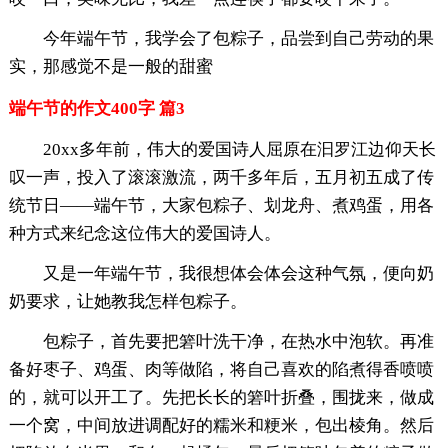
今年端午节，我学会了包粽子，品尝到自己劳动的果
实，那感觉不是一般的甜蜜
端午节的作文400字 篇3
20xx多年前，伟大的爱国诗人屈原在汩罗江边仰天长
叹一声，投入了滚滚激流，两千多年后，五月初五成了传
统节日——端午节，大家包粽子、划龙舟、煮鸡蛋，用各
种方式来纪念这位伟大的爱国诗人。
又是一年端午节，我很想体会体会这种气氛，便向奶
奶要求，让她教我怎样包粽子。
包粽子，首先要把箬叶洗干净，在热水中泡软。再准
备好枣子、鸡蛋、肉等做陷，将自己喜欢的陷煮得香喷喷
的，就可以开工了。先把长长的箬叶折叠，围拢来，做成
一个窝，中间放进调配好的糯米和粳米，包出棱角。然后