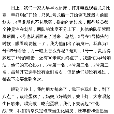
日上，我们一家人早早地起床，打开电视观看龙舟比
赛。幸好刚好开始，只见1号龙船一开始像飞速般向前面
划去，4号龙船也不甘示弱，拼命的追过来，那些船员都
全神贯注在划船，两队的速度不分上下，其他的队伍紧跟
着后面，3号也从后面追了过来，忽然，5号在1号掉头的
时候，眼看就要幢上了，我为他们出了满身汗。我真为1
号和5号着急，万一幢上怎么办呢？这时，1号一，灵活得
躲过了1号的幢击，还有30米就到终点了，我连忙为4号加
油，他们的其心协力，5号第一名，4号第二名，2号第三
名，虽然其它选手没有拿到名次，但是他们却没有难过，
都说下次要拿到名次。
眼到了晚上，我的朋友都来了，我正在玩电脑，到了
八点半，该吃蛋糕了，妈妈点好蜡烛，关上灯，大家唱起
生日歌来。唱完歌，吃完蛋糕，我们下去玩起“生化
战”来，我们猜拳决定谁来当生化幽灵，庄丰楷和竺愿当