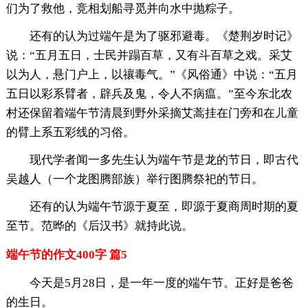
们为了救他，竞相划船寻觅并向水中抛粽子。
还有的认为过端午是为了驱邪避毒。《楚荆岁时记》
说：“五月五日，士民并蹋百草，又有斗百草之戏。采艾
以为人，悬门户上，以禳毒气。”《风俗通》中说：“五月
五日以彩系臂者，辟兵及鬼，令人不病瘟。”至今东北农
村还保留着端午节清晨到野外采摘艾蒿挂在门旁和在儿童
的臂上系五彩线的习俗。
现代学者闻一多先生认为端午节是龙的节日，即古代
吴越人（一个龙图腾部族）举行图腾祭祀的节日。
还有的认为端午节源于夏至，即源于夏商周时期的夏
至节。范晔的《后汉书》就持此说。
端午节的作文400字 篇5
今天是5月28日，是一年一度的端午节。正好是爸爸
的生日。