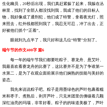
生化幽员，20秒后出现，我们真赶紧躲了起来，我躲在丛
林里，找到了全部人都没找到我，我成了他们的目标人
物，我好像成了通刑犯，他们成了特警，拿着夜光灯，照
来照去，红外线都照到我了，我忍无可忍，冲了出去，正
好被他们抓个“正着”。
眼就到九点半了，我只好和这几位“特警”分别了。
端午节的作文400字 篇6
每一年的端午节我们都要吃粽子、赛龙舟、悬艾叶、
我最喜欢看赛龙舟的比赛了，这比赛并不是为了争谁第一
水第二，是为了在观众面前展示他们娴熟的技能与美好的
姿态。
我先来说说粽子吧。粽子是用墨绿色的芦叶包裹着糯
米和枣子。煮熟后，剥开芦叶，只见米团里仿佛镶着几颗
深红油亮的玛瑙，非常好看。粽子的的味道美极了，芦叶