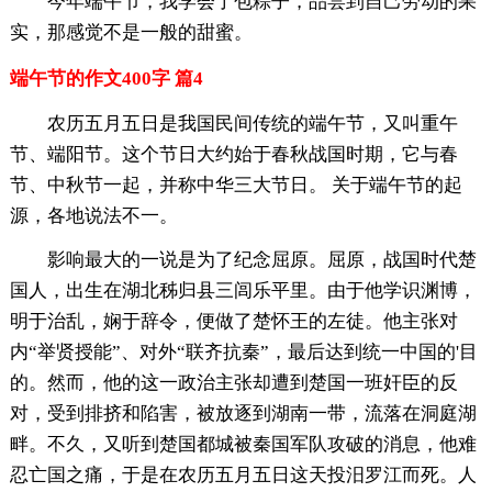
今年端午节，我学会了包粽子，品尝到自己劳动的果
实，那感觉不是一般的甜蜜。
端午节的作文400字 篇4
农历五月五日是我国民间传统的端午节，又叫重午
节、端阳节。这个节日大约始于春秋战国时期，它与春
节、中秋节一起，并称中华三大节日。 关于端午节的起
源，各地说法不一。
影响最大的一说是为了纪念屈原。屈原，战国时代楚
国人，出生在湖北秭归县三闾乐平里。由于他学识渊博，
明于治乱，娴于辞令，便做了楚怀王的左徒。他主张对
内“举贤授能”、对外“联齐抗秦”，最后达到统一中国的'目
的。然而，他的这一政治主张却遭到楚国一班奸臣的反
对，受到排挤和陷害，被放逐到湖南一带，流落在洞庭湖
畔。不久，又听到楚国都城被秦国军队攻破的消息，他难
忍亡国之痛，于是在农历五月五日这天投汨罗江而死。人