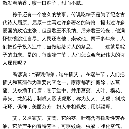
散发着清香，咬一口粽子，甜而不腻。
粽子还有一个悠久的故事。传说吃粽子是为了纪念古
代诗人屈原。屈原一生写过许多著名的诗篇，提出过许多
爱国的政治主张，但是君王不采纳。后来君王沦丧，他满
怀忧愤跳江自尽。人民还念他，崇敬他。两千多年来，人
们把粽子投入江中，当做献给诗人的祭品。——这就是粽
子的由来。是的，每逢端午节，人们怎么会忘记伟大的诗
人屈原呢？
民谚说：“清明插柳，端午插艾”。在端午节，人们把
插艾和菖蒲作为重要内容之一。家家都洒扫庭除，以菖
蒲、艾条插于门眉，悬于堂中。并用菖蒲、艾叶、榴花、
蒜头、龙船花，制成人形或虎形，称为艾人、艾虎；制成
花环、佩饰，美丽芬芳，妇人争相佩戴，用以驱瘴。
艾，又名家艾、艾蒿。它的茎、叶都含有挥发性芳香
油。它所产生的奇特芳香，可驱蚊蝇、虫蚁，净化空气。