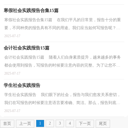
寒假社会实践报告合集15篇
寒假社会实践报告合集15篇 在我们平凡的日常里，报告十分的重
要，不同种类的报告具有不同的用途。我们应当如何写报告呢？下
面是小编整理的寒假社会实践报告，希望能够帮助到大家...
2025-07-17
会计社会实践报告15篇
会计社会实践报告15篇 随着人们自身素质提升，越来越多的事务
都会使用到报告，写报告的时候要注意内容的完整。为了让您不再
为写报告头疼，下面是小编精心整理的会计社会实践报...
2025-07-17
学生社会实践报告
学生社会实践报告 我们眼下的社会，报告与我们愈发关系密切，
我们在写报告的时候要注意语言要准确、简洁。那么，报告到底怎
么写才合适呢？下面是小编整理的学生社会实践报告，欢迎...
2025-07-17
1
2
3
4
首页
上一页
下一页
尾页