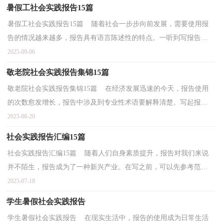
暑假工社会实践报告15篇
暑假工社会实践报告15篇 随着社会一步步向前发展，需要使用报
告的情况越来越多，报告具有语言陈述性的特点。一听到写报告就
拖延症懒癌齐复发？以下是小编精心整理的暑假工社会...
2025-09-06
敬老院社会实践报告集锦15篇
敬老院社会实践报告集锦15篇 在经济发展迅速的今天，报告使用
的次数愈发增长，报告中涉及到专业性术语要解释清楚。写起报告
来就毫无头绪？下面是小编为大家整理的敬老院社会实...
2025-08-20
社会实践报告汇编15篇
社会实践报告汇编15篇 随着人们自身素质提升，报告对我们来说
并不陌生，报告成为了一种新兴产业。在写之前，可以先参考范
文，下面是小编整理的社会实践报告，欢迎阅读与收藏。社会...
2025-07-18
学生暑假社会实践报告
学生暑假社会实践报告 在现实生活中，报告的使用成为日常生活