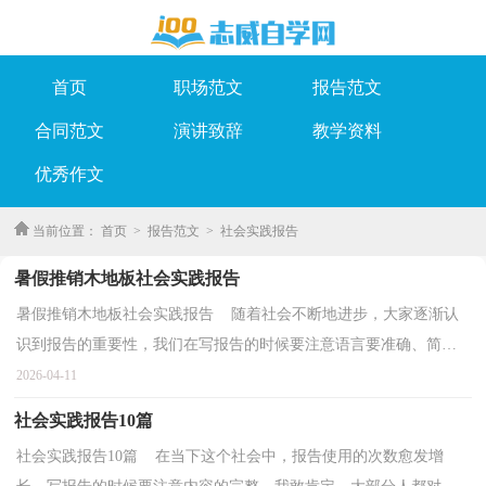
首页
职场范文
报告范文
合同范文
演讲致辞
教学资料
优秀作文
当前位置：
首页
>
报告范文
>
社会实践报告
暑假推销木地板社会实践报告
暑假推销木地板社会实践报告 随着社会不断地进步，大家逐渐认
识到报告的重要性，我们在写报告的时候要注意语言要准确、简
洁。那么大家知道标准正式的报告格式吗？下面是小编为...
2026-04-11
社会实践报告10篇
社会实践报告10篇 在当下这个社会中，报告使用的次数愈发增