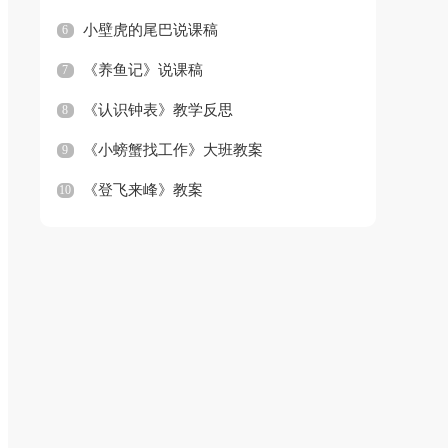
小壁虎的尾巴说课稿
6
《养鱼记》说课稿
7
《认识钟表》教学反思
8
《小螃蟹找工作》大班教案
9
《登飞来峰》教案
10