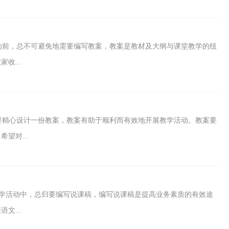
动前，总不可避免地需要编写教案，教案是教材及大纲与课堂教学的纽
收...
要精心设计一份教案，教案有助于顺利而有效地开展教学活动。教案要
望对...
学活动中，总归要编写说课稿，编写说课稿是提高业务素质的有效途
文...