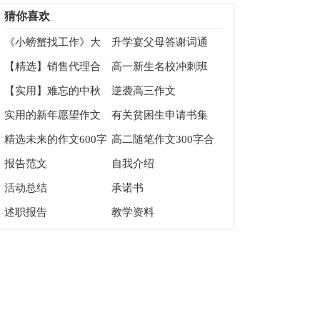
得体会模板锦集9篇
总7篇
猜你喜欢
《小螃蟹找工作》大
升学宴父母答谢词通
班教案
用15篇
【精选】销售代理合
高一新生名校冲刺班
同汇总9篇
培养工作方案
【实用】难忘的中秋
逆袭高三作文
节作文200字四篇
实用的新年愿望作文
有关贫困生申请书集
500字合集6篇
锦6篇
精选未来的作文600字
高二随笔作文300字合
9篇
集6篇
报告范文
自我介绍
活动总结
承诺书
述职报告
教学资料