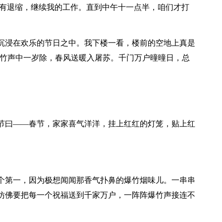
没有退缩，继续我的工作。直到中午十一点半，咱们才打
沉浸在欢乐的节日之中。我下楼一看，楼前的空地上真是
爆竹声中一岁除，春风送暖入屠苏。千门万户曈曈日，总
节曰——春节，家家喜气洋洋，挂上红红的灯笼，贴上红
个第一，因为极想闻闻那香气扑鼻的爆竹烟味儿。一串串
仿佛要把每一个祝福送到千家万户，一阵阵爆竹声接连不