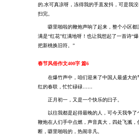
的.水可真凉呀，冻得我的手直发抖，可是我
扫完。
噼里啪啦的鞭炮声响了起来，整个小区都
满是“红花”红满地呀！也让我想起了一首诗“
把新桃换旧符。”
春节风俗作文400字 篇6
在爆竹声中，咱们迎来了中国人最盛大的
红的春联，忙忙碌碌……
正月初一，又是一个快乐的曰子。
以往我都是起得最晚的人，可今天我争了
鞭炮在人们手中点燃，声音真大，四处飞溅，
断，噼里啪啦的，热闹非凡。