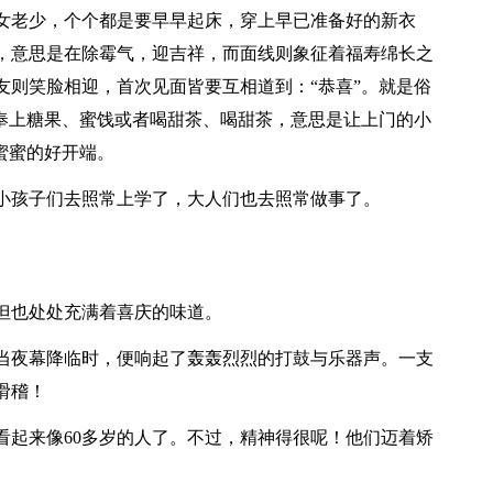
女老少，个个都是要早早起床，穿上早已准备好的新衣
，意思是在除霉气，迎吉祥，而面线则象征着福寿绵长之
友则笑脸相迎，首次见面皆要互相道到：“恭喜”。就是俗
要奉上糖果、蜜饯或者喝甜茶、喝甜茶，意思是让上门的小
蜜蜜的好开端。
小孩子们去照常上学了，大人们也去照常做事了。
但也处处充满着喜庆的味道。
当夜幕降临时，便响起了轰轰烈烈的打鼓与乐器声。一支
滑稽！
看起来像60多岁的人了。不过，精神得很呢！他们迈着矫
。