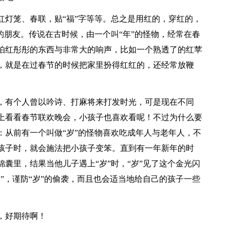
红灯笼、春联，贴“福”字等等。总之是用红的，穿红的，
的朋友。传说在古时候，由一个叫“年”的怪物，经常在春
怕红彤彤的东西与非常大的响声，比如一个熟透了的红苹
，就是在过春节的时候把家里扮得红红的，还经常放鞭
，有个人曾以吟诗、打麻将来打发时光，可是现在不同
上看看春节联欢晚会，小孩子也喜欢看呢！不过为什么要
：从前有一个叫做“岁”的怪物喜欢吃成年人与老年人，不
孩子时，就会施法把小孩子变笨。直到有一年新年的时
囊里，结果当他儿子遇上“岁”时，“岁”见了这个金光闪
”，谨防“岁”的偷袭，而且也会适当地给自己的孩子一些
，好期待啊！