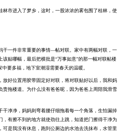
桂林市进入了梦乡，这时，一股浓浓的雾包围了桂林，使
妈干一件非常重要的事情—帖对联。家中有两幅对联，一
上该贴哪幅，最后把横批是“万事如意”的那一幅对联帖楼
为家中要多福，地下室潮湿需要春天的温暖。
，放好位置用胶带固定好对联，将对联贴好以后，我和妈
负责拖楼道。为什么没有爸爸呢，因为爸爸上周陪我滑雪
干干净净，妈妈则弯着腰仔细拖着每一个角落，生怕漏掉
门，有擦不到的地方就使劲往上跳，知道把门擦得干净为
，可是我没有休息，跑到公厕边的水池去洗抹布，水管里