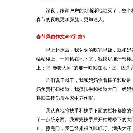
深夜，家家户户的灯渐渐地熄灭了，整个
春节的夜晚更加朦胧，更加迷人。
春节风俗作文400字 篇5
早上起床后，我匆匆的吃完早饭，就和妈
幅帖楼上、一幅帖在地下室，我绞尽脑汁想楼
上；把“春暖人间”的那一幅帖在地下室。因
咱们说干就干，我和妈妈拿着椅子和胶带
妈负责打扫楼道，我擦扶手和楼道大门、妈妈
将膝盖摔伤后在家中养伤呢。
我认真地将扶手和扶手下面的栏杆都擦的
了一点脏东西。我擦完扶手后开始擦楼下的大
止。擦完门，我已经累得气喘吁吁、满头大汗