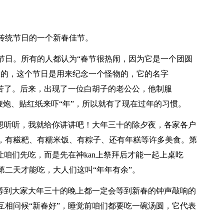
传统节日的一个新春佳节。
节日。所有的人都认为“春节很热闹，因为它是一个团圆
想的，这个节日是用来纪念一个怪物的，它的名字
害苦了。后来，出现了一位白胡子的老公公，他制服
放鞭炮、贴红纸来吓“年”，所以就有了现在过年的习惯。
你想听听，我就给你讲讲吧！大年三十的除夕夜，各家各户
，有糍粑、有糯米饭、有粽子、还有年糕等许多美食。第
让咱们先吃，而是先在神kan上祭拜后才能一起上桌吃
第二天才能吃，大人们这叫“年年有余”。
会等到大家大年三十的晚上都一定会等到新春的钟声敲响的
互相问候“新春好”，睡觉前咱们都要吃一碗汤圆，它代表