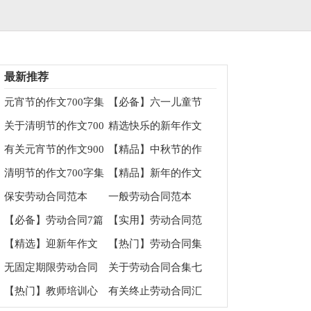
最新推荐
元宵节的作文700字集
【必备】六一儿童节
锦5篇
小学生作文700字四篇
关于清明节的作文700
精选快乐的新年作文
字汇编8篇
700字6篇
有关元宵节的作文900
【精品】中秋节的作
字汇编八篇
文700字汇总七篇
清明节的作文700字集
【精品】新年的作文
合七篇
700字7篇
保安劳动合同范本
一般劳动合同范本
【必备】劳动合同7篇
【实用】劳动合同范
文集合7篇
【精选】迎新年作文
【热门】劳动合同集
600字合集十篇
合9篇
无固定期限劳动合同
关于劳动合同合集七
篇
【热门】教师培训心
有关终止劳动合同汇