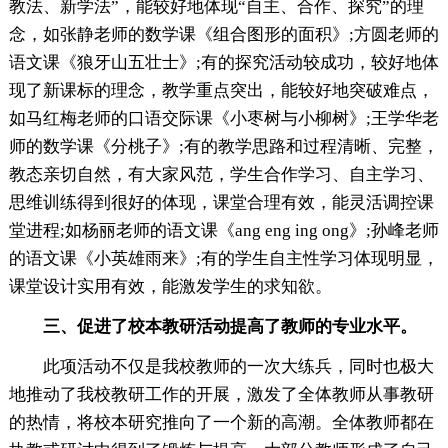
教法、新学法”，能较好地体现“自主、合作、探究”的理
念，如张静老师的数学课《组合图形的面积》;方圆老师的
语文课《狼牙山五壮士》;有的探究活动较成功，较好地体
现了新课标的理念，教学重点突出，能较好地突破难点，
如马红梅老师的口语交际课《小枣树与小柳树》;王学华老
师的数学课《分桃子》;有的教学思路和过程清晰、完整，
教态亲切自然，有大家风范，学生合作学习、自主学习、
思维训练得到很好的体现，课堂合理有效，能灵活调控课
堂进程;如杨丽老师的语文课《ang eng ing ong》;孙峰老师
的语文课《小英雄雨来》;有的学生自主性学习体现明显，
课堂设计实用有效，能激发学生的求知欲。
三、促进了校本教研活动提高了教师的专业水平。
此项活动不仅是我校教师的一次大练兵，同时也极大
地推动了我校教研工作的开展，激发了全体教师从事教研
的热情，将校本研究推向了一个新的高潮。全体教师都在