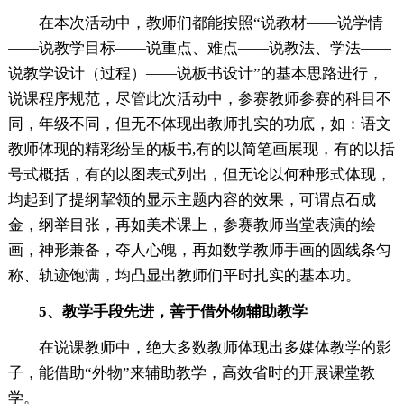
在本次活动中，教师们都能按照“说教材——说学情
——说教学目标——说重点、难点——说教法、学法——
说教学设计（过程）——说板书设计”的基本思路进行，
说课程序规范，尽管此次活动中，参赛教师参赛的科目不
同，年级不同，但无不体现出教师扎实的功底，如：语文
教师体现的精彩纷呈的板书,有的以简笔画展现，有的以括
号式概括，有的以图表式列出，但无论以何种形式体现，
均起到了提纲挈领的显示主题内容的效果，可谓点石成
金，纲举目张，再如美术课上，参赛教师当堂表演的绘
画，神形兼备，夺人心魄，再如数学教师手画的圆线条匀
称、轨迹饱满，均凸显出教师们平时扎实的基本功。
5、教学手段先进，善于借外物辅助教学
在说课教师中，绝大多数教师体现出多媒体教学的影
子，能借助“外物”来辅助教学，高效省时的开展课堂教
学。