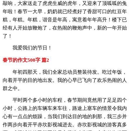
敲响，大家送走了虎虎生威的虎年，又迎来了顶呱呱的兔
年啦！春节一大早，奶奶就已经煮好了香甜可口的红豆年
糕，年糕。年糕，谐音是年高，寓意着年年高升！楼下已
经有人开始放鞭炮了，在热闹的鞭炮声中，新的一年开始
了！
我爱我们的节日！
春节的作文500字 篇2
年初四那天，我们全家总动员整装待发。吃过年饭，
向着开平的目的地出发。我的心早已飞向了欢乐热闹的人
群之中。
平时两个多小时的车程，春节期间竟然用了足足四个
小时，公路上的车辆车来车往，路途上塞车的情景令我内
心有一点点的烦躁，当我们到达目的地的刹那，我三步并
作两步向着开平赤坎影视城进去。赤坎影视城的游客真多