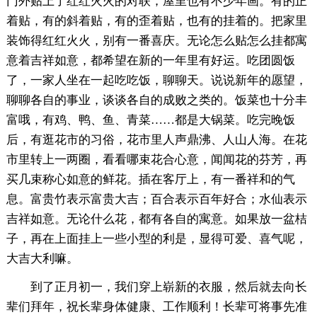
门外贴上了红红火火的对联，屋里也有不少年画。有的正
着贴，有的斜着贴，有的歪着贴，也有的挂着的。把家里
装饰得红红火火，别有一番喜庆。无论怎么贴怎么挂都寓
意着吉祥如意，都希望在新的一年里有好运。吃团圆饭
了，一家人坐在一起吃吃饭，聊聊天。说说新年的愿望，
聊聊各自的事业，谈谈各自的成败之类的。饭菜也十分丰
富哦，有鸡、鸭、鱼、青菜……都是大锅菜。吃完晚饭
后，有逛花市的习俗，花市里人声鼎沸、人山人海。在花
市里转上一两圈，看看哪束花合心意，闻闻花的芬芳，再
买几束称心如意的鲜花。插在客厅上，有一番祥和的气
息。富贵竹表示富贵大吉；百合表示百年好合；水仙表示
吉祥如意。无论什么花，都有各自的寓意。如果放一盆桔
子，再在上面挂上一些小型的利是，显得可爱、喜气呢，
大吉大利嘛。
到了正月初一，我们穿上崭新的衣服，然后就去向长
辈们拜年，祝长辈身体健康、工作顺利！长辈可将事先准