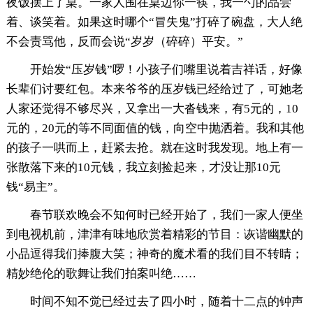
夜饭摆上了桌。一家人围在桌边你一筷，我一勺的品尝
着、谈笑着。如果这时哪个“冒失鬼”打碎了碗盘，大人绝
不会责骂他，反而会说“岁岁（碎碎）平安。”
开始发“压岁钱”啰！小孩子们嘴里说着吉祥话，好像
长辈们讨要红包。本来爷爷的压岁钱已经给过了，可她老
人家还觉得不够尽兴，又拿出一大沓钱来，有5元的，10
元的，20元的等不同面值的钱，向空中抛洒着。我和其他
的孩子一哄而上，赶紧去抢。就在这时我发现。地上有一
张散落下来的10元钱，我立刻捡起来，才没让那10元
钱“易主”。
春节联欢晚会不知何时已经开始了，我们一家人便坐
到电视机前，津津有味地欣赏着精彩的节目：诙谐幽默的
小品逗得我们捧腹大笑；神奇的魔术看的我们目不转睛；
精妙绝伦的歌舞让我们拍案叫绝……
时间不知不觉已经过去了四小时，随着十二点的钟声