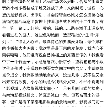
啊！难怪城外的民间工艺品市场这么兴旺，合窄的街道两
旁的小摊多得挤成了堆又连成了片，来的时候，游客一心
想的是影视城。出来后，才会惊讶自己刚才怎么没留心这
满街的精巧玩意？货摊上挂着那各式各样的十二生肖，有
羊、狗、猪……红的、黄的、绿的……趴在滩子上调皮地
看着过往的游人。这些色彩艳丽，造型稚拙的“生肖”系
列，“土”得让人心碎。最具特色的要属麦芽糖，每个摊档
的小贩都大声叫嚷：我这里是最正宗的麦芽糖，我内心不
禁笑嘻嘻，他们谁有说自己摊档上的东西是假的！我也看
中了一个竹盒子，示意爸爸跟小贩讲价，望着爸爸与小贩
讨价还价时，令我领略到买卖之间过中的含义，小贩略降
点价成交，我兴致勃勃地拿起来，没走几步，忍不住又拿
出来左右欣赏。小小的玩意令我格外兴奋。不经不觉走到
了影视城，赤坎影视城太细小了，只有几间旧式的楼房，
与南海影视城相比，简直是冰山一角。但慕名而来的游
客，也许是看了某部电影里面的景物而来。影视城门前一