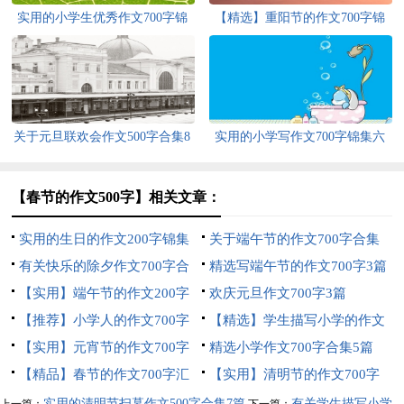
实用的小学生优秀作文700字锦
【精选】重阳节的作文700字锦
集九篇
集9篇
关于元旦联欢会作文500字合集8
实用的小学写作文700字锦集六
篇
篇
【春节的作文500字】相关文章：
实用的生日的作文200字锦集
关于端午节的作文700字合集
九篇
有关快乐的除夕作文700字合
六篇
精选写端午节的作文700字3篇
集十篇
【实用】端午节的作文200字
欢庆元旦作文700字3篇
集合7篇
【推荐】小学人的作文700字
【精选】学生描写小学的作文
四篇
【实用】元宵节的作文700字
700字锦集十篇
精选小学作文700字合集5篇
六篇
【精品】春节的作文700字汇
【实用】清明节的作文700字
编八篇
汇编8篇
实用的清明节扫墓作文500字合集7篇
有关学生描写小学
上一篇：
下一篇：