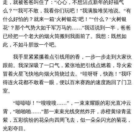
走，就被爸爸叫住了：“心心，不想沾点新年的好福气
么？”“我可不敢，我看你们玩吧！”我满脸堆笑地说。“有
什么好怕的？就来一箱‘火树银花’吧！”“什么？‘火树银
花’？那个气势大如千军万马的……”我话说到一半，爸爸
已经把一个老大的烟火筒搬到我面前了。我想：既然如
此，不如斗胆放一个吧。
我手里紧紧攥着点引线用的香，一步一步走到大家伙
跟前。我深深吸了一口气，紧张地把引线点燃着，导火索
冒着火星飞快地向烟火筒烧过去。“哇呀呀，快跑！”我吓
得连火花都不敢看一眼，便以百米赛跑的速度跑回了门卫
室。
“嘭嘭嘭！”“嗖嗖嗖……”，一束束耀眼的彩光直冲云
霄，“啪啪啪……”那一束束光线突然炸开，赤橙黄绿青蓝
紫，五彩缤纷的花朵向四周飞去，似一朵朵闪光的菊花，
光彩夺目。