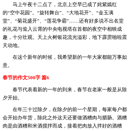
马上午夜十二点了，北京上空早已成了姹紫嫣红
的“空中花园”。“旋转舞台”、“大地花开”、“金玉满
堂”、“菊花盛开”、“莲花争霸”……还有好多说不出名堂
的礼花与耸入云霄的中央电视塔在首都的夜空中相映成
趣，十分壮观。天上火树银花流光溢彩，地下霹雳啪啦震
天动地。
在这个新年的时候，我希望新的一年大家都能万事如
意。
春节的作文500字 篇6
春节代表着新的一年的到来，春节在老家一般是从除
夕开始。
在年三十过除夕，在除夕的前一个星期，每家每户都
会开始办年货，除此之外这天还要做酒糟肉与腊肠。酒糟
肉是由酒糟和米酒搅拌而成，接着把肉放入拌好的酒糟