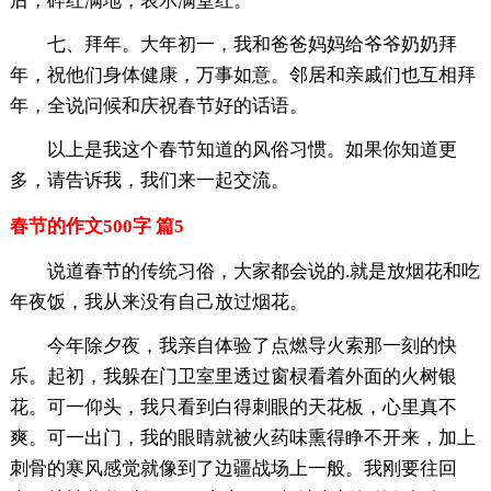
后，碎红满地，表示满堂红。
七、拜年。大年初一，我和爸爸妈妈给爷爷奶奶拜
年，祝他们身体健康，万事如意。邻居和亲戚们也互相拜
年，全说问候和庆祝春节好的话语。
以上是我这个春节知道的风俗习惯。如果你知道更
多，请告诉我，我们来一起交流。
春节的作文500字 篇5
说道春节的传统习俗，大家都会说的.就是放烟花和吃
年夜饭，我从来没有自己放过烟花。
今年除夕夜，我亲自体验了点燃导火索那一刻的快
乐。起初，我躲在门卫室里透过窗棂看着外面的火树银
花。可一仰头，我只看到白得刺眼的天花板，心里真不
爽。可一出门，我的眼睛就被火药味熏得睁不开来，加上
刺骨的寒风感觉就像到了边疆战场上一般。我刚要往回