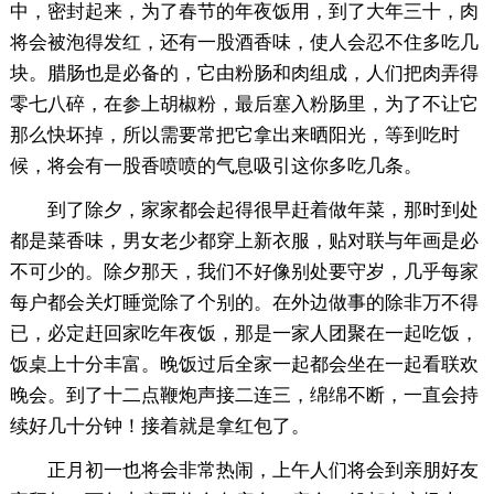
中，密封起来，为了春节的年夜饭用，到了大年三十，肉
将会被泡得发红，还有一股酒香味，使人会忍不住多吃几
块。腊肠也是必备的，它由粉肠和肉组成，人们把肉弄得
零七八碎，在参上胡椒粉，最后塞入粉肠里，为了不让它
那么快坏掉，所以需要常把它拿出来晒阳光，等到吃时
候，将会有一股香喷喷的气息吸引这你多吃几条。
到了除夕，家家都会起得很早赶着做年菜，那时到处
都是菜香味，男女老少都穿上新衣服，贴对联与年画是必
不可少的。除夕那天，我们不好像别处要守岁，几乎每家
每户都会关灯睡觉除了个别的。在外边做事的除非万不得
已，必定赶回家吃年夜饭，那是一家人团聚在一起吃饭，
饭桌上十分丰富。晚饭过后全家一起都会坐在一起看联欢
晚会。到了十二点鞭炮声接二连三，绵绵不断，一直会持
续好几十分钟！接着就是拿红包了。
正月初一也将会非常热闹，上午人们将会到亲朋好友