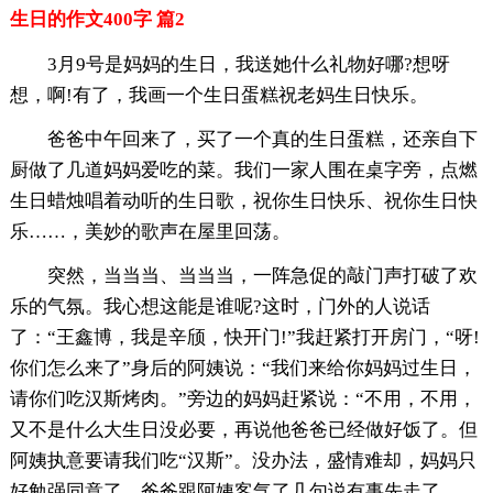
生日的作文400字 篇2
3月9号是妈妈的生日，我送她什么礼物好哪?想呀
想，啊!有了，我画一个生日蛋糕祝老妈生日快乐。
爸爸中午回来了，买了一个真的生日蛋糕，还亲自下
厨做了几道妈妈爱吃的菜。我们一家人围在桌字旁，点燃
生日蜡烛唱着动听的生日歌，祝你生日快乐、祝你生日快
乐……，美妙的歌声在屋里回荡。
突然，当当当、当当当，一阵急促的敲门声打破了欢
乐的气氛。我心想这能是谁呢?这时，门外的人说话
了：“王鑫博，我是辛颀，快开门!”我赶紧打开房门，“呀!
你们怎么来了”身后的阿姨说：“我们来给你妈妈过生日，
请你们吃汉斯烤肉。”旁边的妈妈赶紧说：“不用，不用，
又不是什么大生日没必要，再说他爸爸已经做好饭了。但
阿姨执意要请我们吃“汉斯”。没办法，盛情难却，妈妈只
好勉强同意了，爸爸跟阿姨客气了几句说有事先走了。