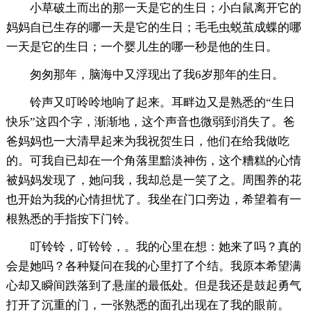
小草破土而出的那一天是它的生日；小白鼠离开它的
妈妈自已生存的哪一天是它的生日；毛毛虫蜕茧成蝶的哪
一天是它的生日；一个婴儿生的哪一秒是他的生日。
匆匆那年，脑海中又浮现出了我6岁那年的生日。
铃声又叮呤呤地响了起来。耳畔边又是熟悉的“生日
快乐”这四个字，渐渐地，这个声音也微弱到消失了。爸
爸妈妈也一大清早起来为我祝贺生日，他们在给我做吃
的。可我自已却在一个角落里黯淡神伤，这个糟糕的心情
被妈妈发现了，她问我，我却总是一笑了之。周围养的花
也开始为我的心情担忧了。我坐在门口旁边，希望着有一
根熟悉的手指按下门铃。
叮铃铃，叮铃铃，。我的心里在想：她来了吗？真的
会是她吗？各种疑问在我的心里打了个结。我原本希望满
心却又瞬间跌落到了悬崖的最低处。但是我还是鼓起勇气
打开了沉重的门，一张熟悉的面孔出现在了我的眼前。