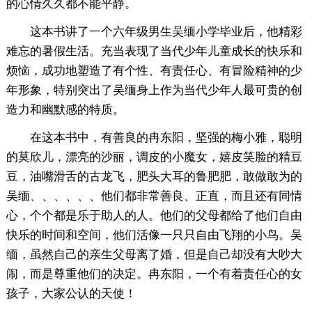
的心情久久都不能平静。
这本书讲了一个六年级男生吴缅小学毕业后，他精彩
难忘的暑假生活。充当表现了当代少年儿童成长的快乐和
烦恼，成功地塑造了有个性、有责任心、有冒险精神的少
年形象，特别突出了吴缅身上作为当代少年人最可贵的创
造力和幽默感的特质。
在这本书中，有善良的冉东阳，坚强的梅小雅，聪明
的莫欣儿，漂亮的沙丽，调皮的小魔女，嬉皮笑脸的精豆
豆，油嘴滑舌的古龙飞，肥头大耳的鲁肥肥，敢做敢为的
吴缅、、、、、、他们都非常善良、正直，而且还有同情
心，个个都是乐于助人的人。他们的父母都给了他们自由
快乐的时间和空间，他们活像一只只自由飞翔的小鸟。吴
缅，虽然自己的亲生父母离了婚，但是自己却没有大吵大
闹，而是尊重他们的决定。冉东阳，一个有着责任心的女
孩子，大家公认的天使！