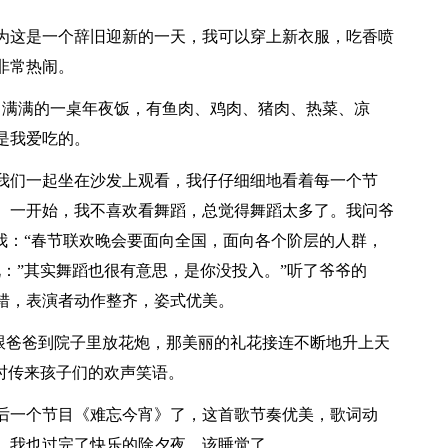
为这是一个辞旧迎新的一天，我可以穿上新衣服，吃香喷
非常热闹。
，满满的一桌年夜饭，有鱼肉、鸡肉、猪肉、热菜、凉
是我爱吃的。
我们一起坐在沙发上观看，我仔仔细细地看着每一个节
。一开始，我不喜欢看舞蹈，总觉得舞蹈太多了。我问爷
我：“春节联欢晚会要面向全国，面向各个阶层的人群，
：”其实舞蹈也很有意思，是你没投入。”听了爷爷的
错，表演者动作整齐，姿式优美。
也跟爸爸到院子里放花炮，那美丽的礼花接连不断地升上天
时传来孩子们的欢声笑语。
后一个节目《难忘今宵》了，这首歌节奏优美，歌词动
，我也过完了快乐的除夕夜，该睡觉了。