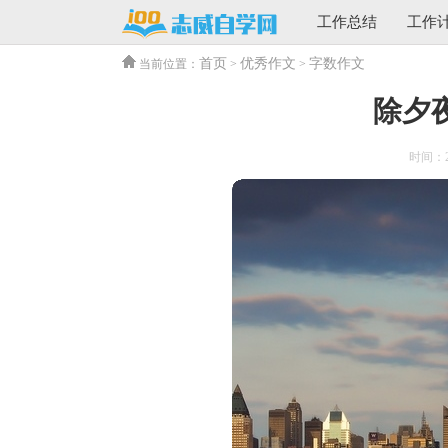
工作总结
工作
首页
优秀作文
字数作文
当前位置：
>
>
除夕夜
时间：202