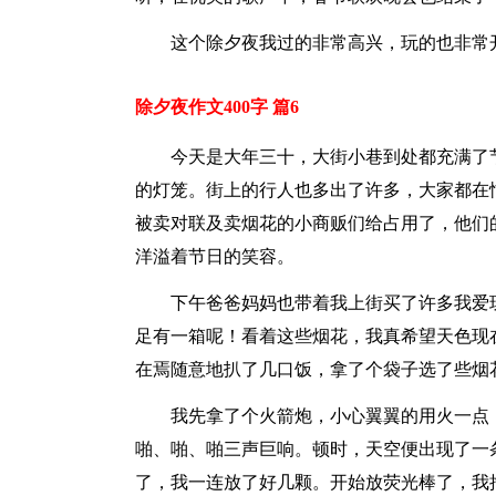
这个除夕夜我过的非常高兴，玩的也非常
除夕夜作文400字 篇6
今天是大年三十，大街小巷到处都充满了
的灯笼。街上的行人也多出了许多，大家都在
被卖对联及卖烟花的小商贩们给占用了，他们
洋溢着节日的笑容。
下午爸爸妈妈也带着我上街买了许多我爱
足有一箱呢！看着这些烟花，我真希望天色现
在焉随意地扒了几口饭，拿了个袋子选了些烟
我先拿了个火箭炮，小心翼翼的用火一点
啪、啪、啪三声巨响。顿时，天空便出现了一
了，我一连放了好几颗。开始放荧光棒了，我