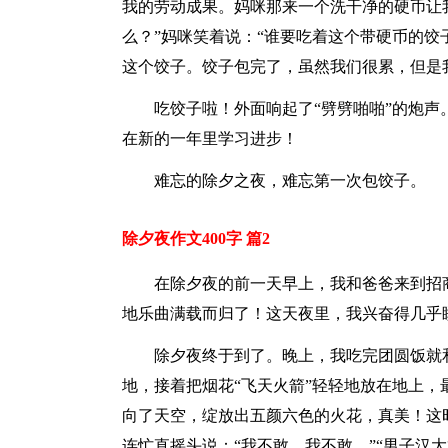
我的劳动成果。妈咪那来一个洗干净的硬币让
么？”妈咪笑着说：“谁要吃着这个带硬币的饺
这个饺子。饺子包完了，虽然我们很累，但是
吃饺子啦！外面响起了“劈劈啪啪”的炮
在新的一年里学习进步！
难忘的除夕之夜，难忘第一次包饺子。
除夕夜作文400字 篇2
在除夕夜的前一天早上，我和爸爸来到招
地乐曲满载而归了！这天夜里，我兴奋得几乎
除夕夜终于到了。晚上，我吃完团圆饭就
地，接着把烟花“飞天火箭”轻轻地放在地上，
向了天空，绽放出五颜六色的火花，真美！这
连忙直摇头说：“我不敢，我不敢。”“男子汉