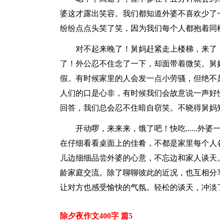
婆这才露出笑容。我们都知道外婆不喜欢少了
纷纷点点头笑了笑，因为我们每个人都抱着同样的
对不起来晚了！舅妈赶紧走上楼梯，来了
了！外公忍不住念了一下，却面带着微笑。舅
假。有时候家里的人会发一点小劳骚，但绝不
人们的口是心非，有时候我们会故意说一声好慢喔..
回答，我们总会忍不住暗自窃笑。不晓得舅妈知道
开动啰，来来来，饿了吧！快吃......
在仔细看看桌面上的佳肴，不都是家里每个人
儿边细细品尝外婆的心意，不忘边和家人谈天
龄家庭交流。除了聊聊彼此的近况，也互相分
让对方也感受愉快的气氛。轻松的谈天，冲淡了时
除夕夜作文400字 篇5