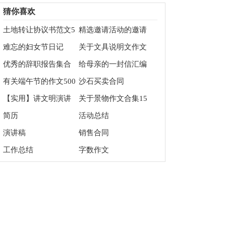
猜你喜欢
土地转让协议书范文5
精选邀请活动的邀请
篇
函集锦6篇
难忘的妇女节日记
关于文具说明文作文
十篇
优秀的辞职报告集合
给母亲的一封信汇编
五篇
11篇
有关端午节的作文500
沙石买卖合同
字8篇
【实用】讲文明演讲
关于景物作文合集15
稿4篇
篇
简历
活动总结
演讲稿
销售合同
工作总结
字数作文