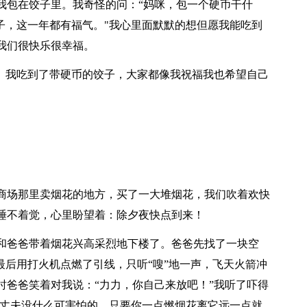
我包在饺子里。我奇怪的问：“妈咪，包一个硬币干什
子，这一年都有福气。"我心里面默默的想但愿我能吃到
我们很快乐很幸福。
声。我吃到了带硬币的饺子，大家都像我祝福我也希望自己
商场那里卖烟花的地方，买了一大堆烟花，我们吹着欢快
睡不着觉，心里盼望着：除夕夜快点到来！
和爸爸带着烟花兴高采烈地下楼了。爸爸先找了一块空
最后用打火机点燃了引线，只听“嗖”地一声，飞天火箭冲
时爸爸笑着对我说：“力力，你自己来放吧！”我听了吓得
大丈夫没什么可害怕的，只要你一点燃烟花离它远一点就