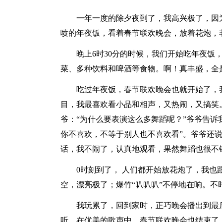
一年一度的除夕夜到了，我高兴极了，因
喷的年夜饭，看着春节联欢晚会，放着花炮，
晚上6时30分的时候，我们开始吃年夜饭
菜、多种饮料和啤酒等食物。啊！真丰盛，全
吃过年夜饭，春节联欢晚会也就开始了，
目，我最喜欢看小品和相声，又热闹，又搞笑
爷：“为什么要表演这么多舞蹈呢？”爷爷告诉
你不喜欢，不等于别人也不喜欢看”。爷爷还说
话，我不闹了，认真地观看，果然舞蹈也很不
0时刻到了， 人们都开始放花炮了，我
空，漂亮极了；爆竹“叭叭叭”不停地在响。不
我玩累了，回到家时，正巧晚会播出到最
听，在优美的歌声中，春节联欢晚会也结束了