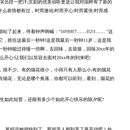
演员捏一把汗;京剧的优美动听更是让我对国粹有了新的
什么表情都有过，时而激动;时而开心;时而紧张;时而感
起来，伴着钟声呐喊：“10!9!8!7……3!2!1…… ”这
它，抓住这最后一秒钟!这是我最后一秒钟11岁，这是我
一秒钟能过得慢一些啊，去回味，去迎接，回味20xx年的
么开心!让我们以笑容去面对20xx年的到来吧!
，很不少。有的烟花很小，小得只有人那么小;有的烟花
有烟花，无论是哪个角落，你都可以听到，看到，烟花的
一生如此短暂，还能有多少个如此开心快乐的除夕呢?
....舅妈说她就快到了，那就等人都到齐了再开动吧！外