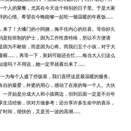
一个人的聚餐，尤其在今天这个特别的日子里。于是大家
心情。希望在今晚能够一起吃一顿温暖的年夜饭......
，来了！大嗓门的小阿姨，掩不住内心的欣喜。等你好久
妈是轮班制的护士，因为工作性质特殊，所以不方便请
是因为不耐烦，而是因为心疼。而我们五个小孩，对于大
....，再等一下，舅妈可能还在忙......每当大人们这么
吗？不用说，她一定早就看出来了......
外婆一一为每个人盛了些饭菜，我们直呼这是最温暖的服务。
各自的最爱，外婆的用心，感动了在座的每一个人。大伙
。一开始是分成大人和小孩两边，但到后面一定是不分年
享生活经验，供对方做参考；还分享许多生命中的喜乐，
间，很快的，又是另一波的高潮......