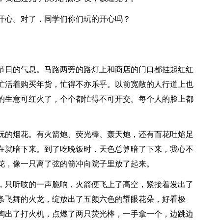
开心。对了，同学们你们玩的开心吗？
节日的气息。马路两旁的路灯上和商店的门口都挂起红红
忙活着购买年货，忙得不亦乐乎。以前宽敞的人行道上也
的生意可红火了，个个都忙得不可开交。每个人的脸上都
玩的烟花。有火箭炮、荧光棒、轰天炮，还有百花吐焰足
在就暗下来。到了吃晚饭时，天色总算暗了下来，我心不
花，像一只离了弦的箭冲向院子里放了起来。
，只听吱的一声脆响，火箭便飞上了高空，紧接着发出了
条飞舞的火龙，绽放出了五颜六色的耀眼花朵，好看极
掏出了打火机，点燃了两只荧光棒，一手拿一个，边跳边