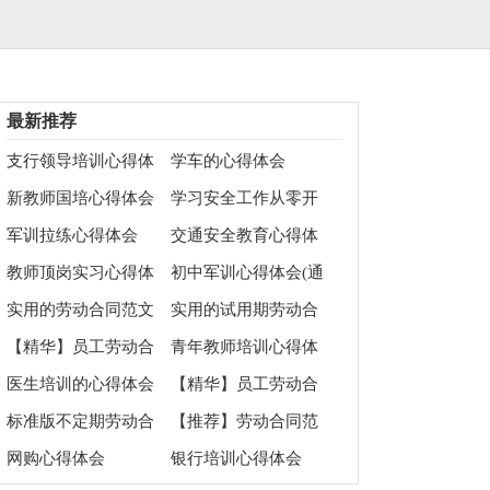
最新推荐
支行领导培训心得体
学车的心得体会
会5篇
新教师国培心得体会
学习安全工作从零开
始,向零奋斗安全理念
军训拉练心得体会
交通安全教育心得体
的体会范文
会（精选5篇）
教师顶岗实习心得体
初中军训心得体会(通
会
用15篇)
实用的劳动合同范文
实用的试用期劳动合
汇总九篇
同范文合集7篇
【精华】员工劳动合
青年教师培训心得体
同3篇
会
医生培训的心得体会
【精华】员工劳动合
同9篇
标准版不定期劳动合
【推荐】劳动合同范
同
文汇编9篇
网购心得体会
银行培训心得体会