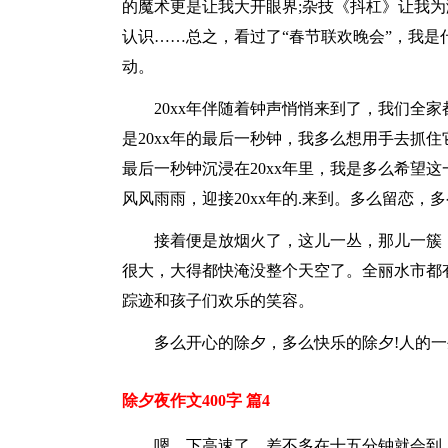
的魔术更是让我大开眼界;杂技《抖杠》让我为
认识……总之，看过了“春节联欢晚会”，我是
动。
20xx年伴随着钟声悄悄来到了，我们全家都站了
是20xx年的最后一秒钟，我多么想用手去抓住
最后一秒钟沉浸在20xx年里，我是多么希望这
风风雨雨，迎接20xx年的.来到。多么留恋，多
接着便是放烟火了，这儿一丛，那儿一簇
很大，大得都快淹没整个天空了。全丽水市都
踪迹和孩子们欢乐的笑容。
多么开心的除夕，多么快乐的除夕!人的
除夕夜作文400字 篇4
嗯，下高速了，差不多在十五分钟就会到..