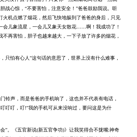
胆战心惊，“不要害怕，注意安全！”爸爸鼓励我说。听
打火机点燃了烟花，然后飞快地躲到了爸爸的身后，只见
一会儿象流星，一会儿又象天女散花……啊！我成功了！
我不再害怕，胆子也越来越大，一下子放了许多的烟花，
事，只怕有心人”这句话的意思了，世界上没有什么难事，
家的门铃声，而是爸爸的手机响了，这也并不代表有电话，
叮叮叮，叮!”我的手机可从来没响过，要问这是为什
会”。《五官新说(新五官争功)》让我笑得合不拢嘴;神奇