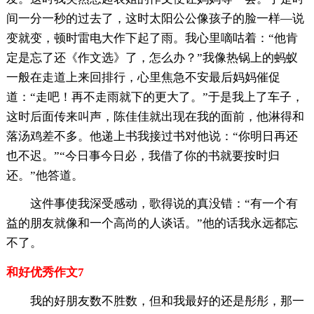
间一分一秒的过去了，这时太阳公公像孩子的脸一样—说
变就变，顿时雷电大作下起了雨。我心里嘀咕着：“他肯
定是忘了还《作文选》了，怎么办？”我像热锅上的蚂蚁
一般在走道上来回排行，心里焦急不安最后妈妈催促
道：“走吧！再不走雨就下的更大了。”于是我上了车子，
这时后面传来叫声，陈佳佳就出现在我的面前，他淋得和
落汤鸡差不多。他递上书我接过书对他说：“你明日再还
也不迟。”“今日事今日必，我借了你的书就要按时归
还。”他答道。
这件事使我深受感动，歌得说的真没错：“有一个有
益的朋友就像和一个高尚的人谈话。”他的话我永远都忘
不了。
和好优秀作文7
我的好朋友数不胜数，但和我最好的还是彤彤，那一