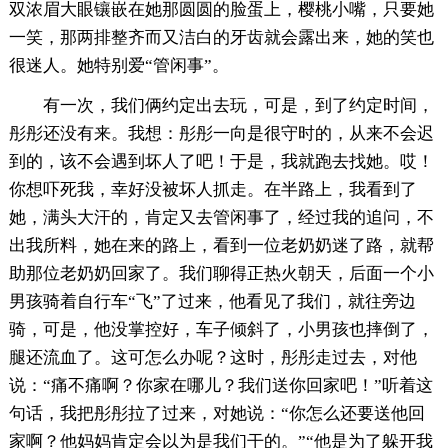
双浓眉大眼镶嵌在她那圆圆的脸蛋上，樱桃小嘴，只要她
一笑，那两排整齐而又洁白的牙齿就会露出来，她的笑也
很迷人。她特别爱“管闲事”。
有一次，我们俩约定出去玩，可是，到了约定时间，
彤彤还没有来。我想：彤彤一向是很守时的，从来不会迟
到的，该不会遇到坏人了吧！于是，我就跑去找她。哎！
你想吓死我，幸好没被坏人抓走。在半路上，我看到了
她，满头大汗的，肯定又去管闲事了，经过我的追问，不
出我所料，她在来的路上，看到一位老奶奶迷了路，就帮
助那位老奶奶回家了。我们聊得正热火朝天，后面一个小
男孩骑着自行车“飞”了过来，他看见了我们，就往旁边
骑，可是，他没掌控好，车子倾斜了，小男孩也摔倒了，
腿还流血了。这可怎么办呢？这时，彤彤走过去，对他
说：“痛不痛啊？你家在哪儿？我们送你回家吧！”听着这
句话，我把彤彤拉了过来，对她说：“你怎么还要送他回
家啊？他妈妈肯定会以为是我们干的。”“他是为了躲开我