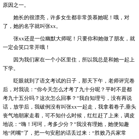
原因之一。
她长的很漂亮，许多女生都非常羡慕她呢！哦，对
了，她的名字就叫张xx。
张xx还是一位幽默大师呢！只要你和她做了朋友，就
一定会笑口常开哦！
因为我们家在一个小区里住，所以我总是和她一起上
下学。
眨眼就到了语文考试的日子，那天下午，老师评完卷
后，对我说：“你今天怎么才考了九十分呢？平时不是都
考九十五分吗？这次怎么回事？”我自知理亏，没有再说
话，放学后，我破例没有叫张xx一起走，我拿着卷子,垂头
丧气地朝家走着，可不知什么时候，红红赶了上来，调皮
地说：“嗨！珂珂，考多少分？”我没有理她，她便知趣
地“闭嘴”了，把一句安慰的话丢过来：“胜败乃兵家常