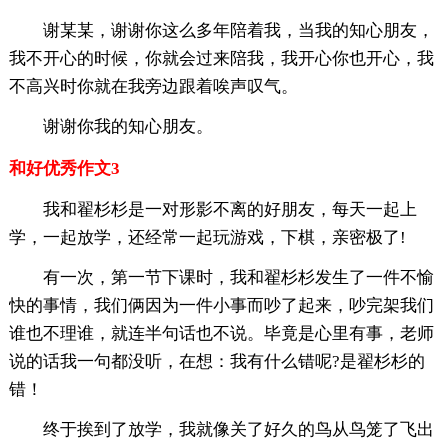
谢某某，谢谢你这么多年陪着我，当我的知心朋友，
我不开心的时候，你就会过来陪我，我开心你也开心，我
不高兴时你就在我旁边跟着唉声叹气。
谢谢你我的知心朋友。
和好优秀作文3
我和翟杉杉是一对形影不离的好朋友，每天一起上
学，一起放学，还经常一起玩游戏，下棋，亲密极了!
有一次，第一节下课时，我和翟杉杉发生了一件不愉
快的事情，我们俩因为一件小事而吵了起来，吵完架我们
谁也不理谁，就连半句话也不说。毕竟是心里有事，老师
说的话我一句都没听，在想：我有什么错呢?是翟杉杉的
错！
终于挨到了放学，我就像关了好久的鸟从鸟笼了飞出