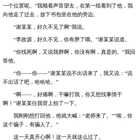
一个位置呢。”我顺着声音望去，在第一组看到了他，我
向他走了过去，放下书包坐在他的旁边。
“谢某某，好久不见了啊”我说。
“李政源，好久不见，你有胖了哦。”谢某某说道。
“你找死啊，又说我胖啊，你没有啊，真是的。”我回
答他。
“你——你——”谢某某说不出话来了，我又说：“说
不出话了吧，哈哈哈。”
“啊——，好痛啊，干嘛打我，你又想找事情干
啊！”谢某某往我背上拍了一下。
我刚刚想打回他，他就大喊：“老师来了。”“唉，你
这个骗子，有骗人了。”
这一天真开心啊！这一天就这么过了。