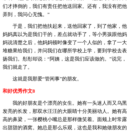
们才摔倒的，我们有责任把他送回家。还有，我没有把他
弄到，我问心无愧。”
于是，我们把他扶起来，送他回家了，到了他家，他
妈妈真以为是我们干的，差点就动手了，等小男孩跟他妈
妈说清楚之后，他妈妈顿时像变了一个人似的，拿了一大
堆糖果给我们，并问我们在哪所学校上学，要到学校去表
扬我们。彤彤却说：“阿姨，这是我们应该做的。”说完，
我们就走了。
这就是我那爱“管闲事”的朋友。
和好优秀作文8
我的好朋友是个漂亮的女生。她有一头迷人而又乌黑
发亮的长发，那双水汪汪的大眼睛十分美丽动人。她有高
高的鼻梁，一张樱桃小嘴总是那样微笑着。面颊上时常露
出甜甜的酒窝。她总是那么乐观，这也是我和她做朋友的