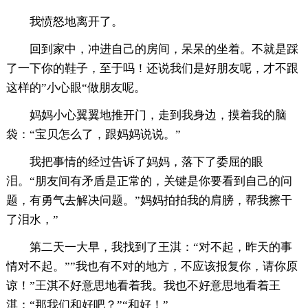
我愤怒地离开了。
回到家中，冲进自己的房间，呆呆的坐着。不就是踩
了一下你的鞋子，至于吗！还说我们是好朋友呢，才不跟
这样的”小心眼“做朋友呢。
妈妈小心翼翼地推开门，走到我身边，摸着我的脑
袋：“宝贝怎么了，跟妈妈说说。”
我把事情的经过告诉了妈妈，落下了委屈的眼
泪。“朋友间有矛盾是正常的，关键是你要看到自己的问
题，有勇气去解决问题。”妈妈拍拍我的肩膀，帮我擦干
了泪水，”
第二天一大早，我找到了王淇：“对不起，昨天的事
情对不起。””我也有不对的地方，不应该报复你，请你原
谅！”王淇不好意思地看着我。我也不好意思地看着王
淇：“那我们和好吧？”“和好！”