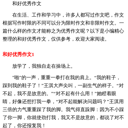
和好优秀作文
在生活、工作和学习中，许多人都写过作文吧，作文
根据写作时限的不同可以分为限时作文和非限时作文。一
篇什么样的作文才能称之为优秀作文呢？以下是小编精心
整理的和好优秀作文，仅供参考，欢迎大家阅读。
和好优秀作文1
放学了，我独自走在操场上。
"啪”的一声，重重一拳打在我的肩上。“我的鞋子，
踩到我的鞋子了！”王淇大声尖叫，一副生气的样子。“对
不起，我不是故意的。”“对不起有什么用！”她瞪着眼
睛，好像还想打我一拳，“对不起能解决问题吗？”王淇用
三倍的力气重重踩了我的脚。我气得直跺脚：因为不小踩
了你一脚，你就使劲打我，我又不是故意的，都说了对不
起了，你还报复我！