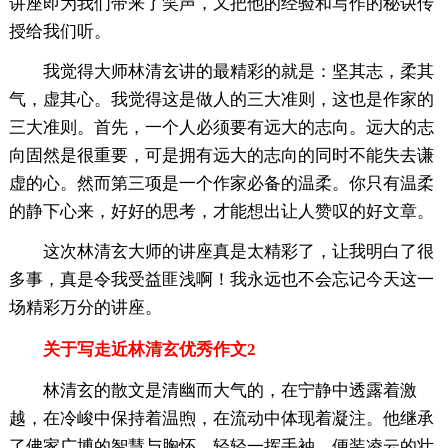
讲座即为我们带来了笑声，又把他的经验和写作的秘诀传
授给我们听。
我觉得大师林清玄讲的最精彩的就是：坚其志，柔其
气，虚其心。我觉得这是做人的三大准则，这也是作家的
三大准则。首先，一个人必须要有远大的志向。远大的志
向固然是很重要，可是拥有远大的志向的同时不能失去谦
虚的心。然而第三项是一个作家必备的温柔。你只有温柔
的静下心来，好好的思考，才能想出让人赞叹的好文章。
这次林清玄大师的讲座真是太精彩了，让我明白了很
多事，真是令我受益匪浅啊！我永远也不会忘记今天这一
场精彩万分的讲座。
关于写走近林清玄优秀作文2
林清玄的散文是清幽而大气的，在宁静中透露着激
越，在冷峻中保持着温煦，在流动中体现着凝注。他继承
了佛家广博的智慧与胸怀，轻轻一挥手袖，便装凌云的壮