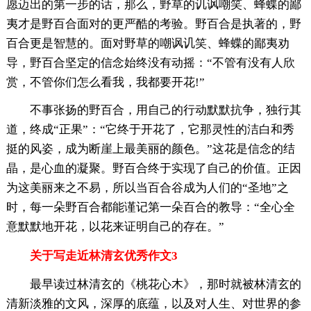
愿迈出的第一步的话，那么，野草的讥讽嘲笑、蜂蝶的鄙
夷才是野百合面对的更严酷的考验。野百合是执著的，野
百合更是智慧的。面对野草的嘲讽讥笑、蜂蝶的鄙夷劝
导，野百合坚定的信念始终没有动摇：“不管有没有人欣
赏，不管你们怎么看我，我都要开花!”
不事张扬的野百合，用自己的行动默默抗争，独行其
道，终成“正果”：“它终于开花了，它那灵性的洁白和秀
挺的风姿，成为断崖上最美丽的颜色。”这花是信念的结
晶，是心血的凝聚。野百合终于实现了自己的价值。正因
为这美丽来之不易，所以当百合谷成为人们的“圣地”之
时，每一朵野百合都能谨记第一朵百合的教导：“全心全
意默默地开花，以花来证明自己的存在。”
关于写走近林清玄优秀作文3
最早读过林清玄的《桃花心木》，那时就被林清玄的
清新淡雅的文风，深厚的底蕴，以及对人生、对世界的参