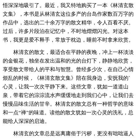
悟深深地吸引了。最近，我又特地购买了一本《林清玄散
文集》，本书是从林清玄这位多产的台岛作家数百万字的
作品中，选出的二十余万字的散文精华，令人百看不厌。
过后，许多片段泊在记忆中，不时地熠熠闪光。对这本
书，我更是爱不释手，常放于枕边，睡前不时拿来欣赏。
林清玄的散文，最适合在平静的夜晚，冲上一杯淡淡
的金银花，独坐在发出温和的光的台灯下，静静地欣赏，
享受散文带给人的平和与智慧。曾经多少次，在自己心情
烦乱的时候，《林清玄散文集》陪在我身边，安抚我的`
心灵，让我一次次平静下来。这些文章，犹如一道道山
泉，带着它的淙淙流水声缓缓地走到我们心中，让我们去
慢慢品味生活的甘辛。林清玄的散文总有一种哲学的意味
和一点“禅”的味道。读他的散文犹如一次心灵的洗礼，总
能给人深深的启迪。
林清玄的文章总是远离庸俗于污秽，更没有咄咄逼人