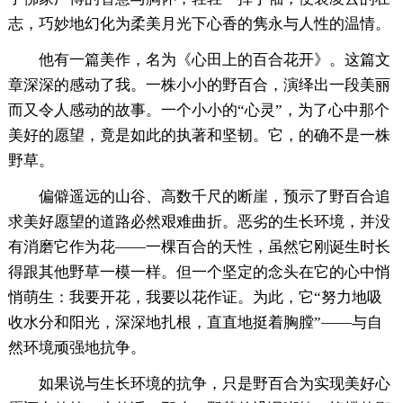
志，巧妙地幻化为柔美月光下心香的隽永与人性的温情。
他有一篇美作，名为《心田上的百合花开》。这篇文
章深深的感动了我。一株小小的野百合，演绎出一段美丽
而又令人感动的故事。一个小小的“心灵”，为了心中那个
美好的愿望，竟是如此的执著和坚韧。它，的确不是一株
野草。
偏僻遥远的山谷、高数千尺的断崖，预示了野百合追
求美好愿望的道路必然艰难曲折。恶劣的生长环境，并没
有消磨它作为花——一棵百合的天性，虽然它刚诞生时长
得跟其他野草一模一样。但一个坚定的念头在它的心中悄
悄萌生：我要开花，我要以花作证。为此，它“努力地吸
收水分和阳光，深深地扎根，直直地挺着胸膛”——与自
然环境顽强地抗争。
如果说与生长环境的抗争，只是野百合为实现美好心