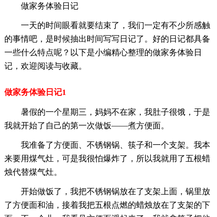
做家务体验日记
一天的时间眼看就要结束了，我们一定有不少所感触
的事情吧，是时候抽出时间写写日记了。好的日记都具备
一些什么特点呢？以下是小编精心整理的做家务体验日
记，欢迎阅读与收藏。
做家务体验日记1
暑假的一个星期三，妈妈不在家，我肚子很饿，于是
我就开始了自己的第一次做饭——煮方便面。
我准备了方便面、不锈钢锅、筷子和一个支架。我本
来要用煤气灶，可是我很怕爆炸了，所以我就用了五根蜡
烛代替煤气灶。
开始做饭了，我把不锈钢锅放在了支架上面，锅里放
了方便面和油，接着我把五根点燃的蜡烛放在了支架的下