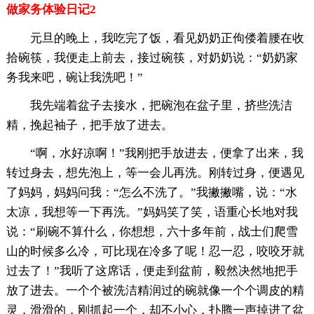
做家务体验日记2
元旦的晚上，我吃完了饭，看见奶奶正佝偻着腰在收
拾碗筷，我便走上前去，接过碗筷，对奶奶说：“奶奶家
务我来吧，碗让我洗吧！”
我先端着盆子去接水，把碗泡在盆子里，挤些洗洁
精，挽起袖子，把手放了进去。
“啊，水好凉啊！”我刚把手放进去，便拿了出来，我
转过身去，想先泡上，等一会儿再洗。刚转过身，便遇见
了妈妈，妈妈问我：“怎么不洗了。”我撇撇嘴，说：“水
太凉，我想等一下再洗。”妈妈笑了笑，语重心长地对我
说：“刷碗不算什么，你想想，六十多年前，战士们爬雪
山的时候多么冷，可比现在冷多了呢！忍一忍，咬咬牙就
过去了！”我听了这席话，便走到盆前，毅然决然地把手
放了进去。一个个被洗洁精润过的碗就像一个个调皮的精
灵，滑滑的，刚抓起一个，却不小心，扑腾一声掉进了盆