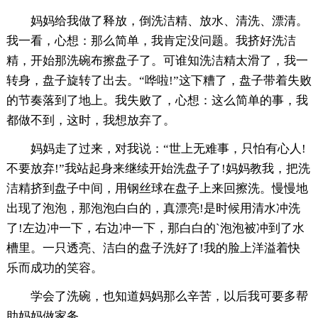
妈妈给我做了释放，倒洗洁精、放水、清洗、漂清。
我一看，心想：那么简单，我肯定没问题。我挤好洗洁
精，开始那洗碗布擦盘子了。可谁知洗洁精太滑了，我一
转身，盘子旋转了出去。“哗啦!”这下糟了，盘子带着失败
的节奏落到了地上。我失败了，心想：这么简单的事，我
都做不到，这时，我想放弃了。
妈妈走了过来，对我说：“世上无难事，只怕有心人!
不要放弃!”我站起身来继续开始洗盘子了!妈妈教我，把洗
洁精挤到盘子中间，用钢丝球在盘子上来回擦洗。慢慢地
出现了泡泡，那泡泡白白的，真漂亮!是时候用清水冲洗
了!左边冲一下，右边冲一下，那白白的`泡泡被冲到了水
槽里。一只透亮、洁白的盘子洗好了!我的脸上洋溢着快
乐而成功的笑容。
学会了洗碗，也知道妈妈那么辛苦，以后我可要多帮
助妈妈做家务。