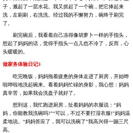
子，溅起了一层水花。我又抓起了一个碗，把它捧起来
洗，左刷刷，右洗洗。经过我的不懈努力，碗终于刷完
了。
刷完碗后，我看着自己冻得像胡萝卜一样的手指头，
想起了妈妈的话，觉得手指头一点儿也不冷了，反而，心
头暖暖的。
做家务体验日记3
吃完晚饭，妈妈拖着疲惫的身体走进了厨房，开始哗
啦哗啦地洗起碗来。看着妈妈忙碌的身影，我心想：妈妈
真辛苦，如果我会洗盘子就好了。
想到这，我忙跑进厨房，扯着妈妈的衣服说：“妈
妈，你能教我洗碗吗?”“可以，不过不要打湿衣服!”妈妈温
柔地说。“妈妈答应了，我可以洗碗了”我高兴得一蹦三尺
高。