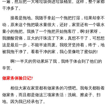
一遍，然后把一大堆垃圾倒进垃圾桶里。这样，整个家都
干净多了。
接着是拖地。我随手拿起一个拖把打湿，结果却拿不
动，原来这个拖把吸水量很大，还好，家里还有一个吸水
量小的拖把。我换了一个拖把开始拖客厅，啊!好累呀，
我腰酸背痛，豆大的汗珠流了下来，真想不干了，可想想
这是最后一步，不能半途而废。我咬牙坚持着，终于，地
被我拖干净了。看着干净的家，我心里像吃了蜜似的!
啊!一半天的劳动累坏了我，我终于体会到了他们的
辛苦。
做家务体验日记7
相信大家在家里都有做家务的习惯吧。我每天都盼着
做家务，而且都是做这三项家务活：洗碗、擦桌子、扫
地。因为我已经承包了。