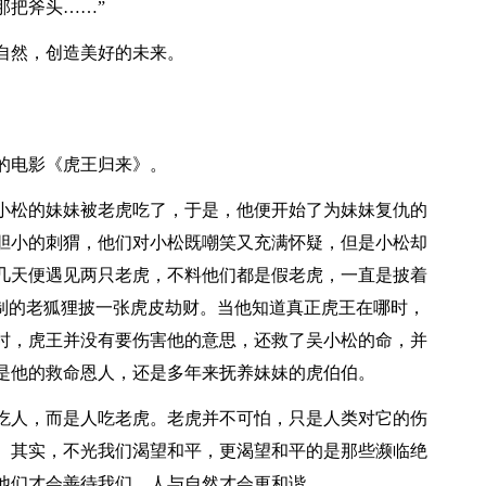
那把斧头……”
自然，创造美好的未来。
的电影《虎王归来》。
小松的妹妹被老虎吃了，于是，他便开始了为妹妹复仇的
胆小的刺猬，他们对小松既嘲笑又充满怀疑，但是小松却
几天便遇见两只老虎，不料他们都是假老虎，一直是披着
控制的老狐狸披一张虎皮劫财。当他知道真正虎王在哪时，
时，虎王并没有要伤害他的意思，还救了吴小松的命，并
是他的救命恩人，还是多年来抚养妹妹的虎伯伯。
吃人，而是人吃老虎。老虎并不可怕，只是人类对它的伤
。其实，不光我们渴望和平，更渴望和平的是那些濒临绝
他们才会善待我们，人与自然才会更和谐。