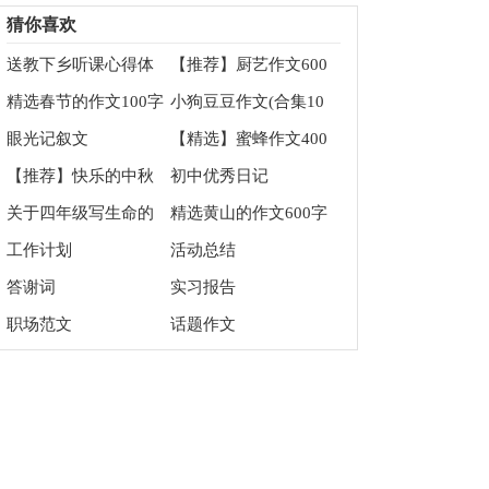
猜你喜欢
送教下乡听课心得体
【推荐】厨艺作文600
会15篇
字四篇
精选春节的作文100字
小狗豆豆作文(合集10
合集9篇
篇)
眼光记叙文
【精选】蜜蜂作文400
字六篇
【推荐】快乐的中秋
初中优秀日记
节作文100字3篇
关于四年级写生命的
精选黄山的作文600字
作文4篇
五篇
工作计划
活动总结
答谢词
实习报告
职场范文
话题作文