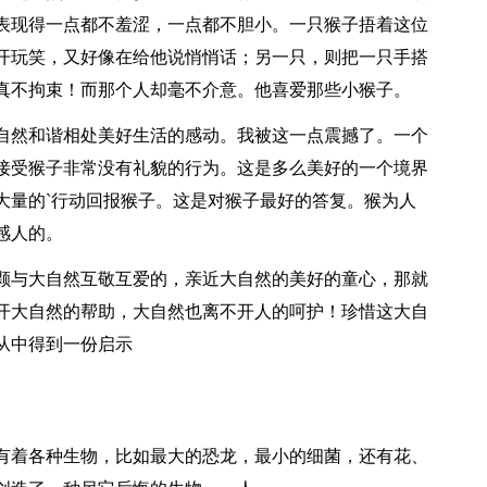
表现得一点都不羞涩，一点都不胆小。一只猴子捂着这位
开玩笑，又好像在给他说悄悄话；另一只，则把一只手搭
真不拘束！而那个人却毫不介意。他喜爱那些小猴子。
自然和谐相处美好生活的感动。我被这一点震撼了。一个
接受猴子非常没有礼貌的行为。这是多么美好的一个境界
大量的`行动回报猴子。这是对猴子最好的答复。猴为人
感人的。
颗与大自然互敬互爱的，亲近大自然的美好的童心，那就
开大自然的帮助，大自然也离不开人的呵护！珍惜这大自
从中得到一份启示
有着各种生物，比如最大的恐龙，最小的细菌，还有花、