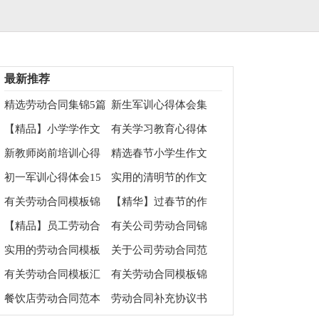
最新推荐
精选劳动合同集锦5篇
新生军训心得体会集
合15篇
【精品】小学学作文
有关学习教育心得体
400字9篇
会3篇
新教师岗前培训心得
精选春节小学生作文
体会（精选5篇）
700字合集7篇
初一军训心得体会15
实用的清明节的作文
篇
700字集锦十篇
有关劳动合同模板锦
【精华】过春节的作
集六篇
文700字锦集十篇
【精品】员工劳动合
有关公司劳动合同锦
同汇编八篇
集六篇
实用的劳动合同模板
关于公司劳动合同范
合集九篇
文锦集四篇
有关劳动合同模板汇
有关劳动合同模板锦
总六篇
集7篇
餐饮店劳动合同范本
劳动合同补充协议书