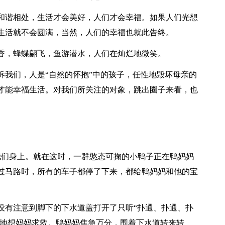
和谐相处，生活才会美好，人们才会幸福。如果人们光想
生活就不会圆满，当然，人们的幸福也就此告终。
香，蜂蝶翩飞，鱼游潜水，人们在灿烂地微笑。
诉我们，人是“自然的怀抱”中的孩子，任性地毁坏母亲的
才能幸福生活。对我们所关注的对象，跳出圈子来看，也
我们身上。就在这时，一群憨态可掬的小鸭子正在鸭妈妈
过马路时，所有的车子都停了下来，都给鸭妈妈和他的宝
没有注意到脚下的下水道盖打开了只听“扑通、扑通、扑
”地想妈妈求救。鸭妈妈焦急万分，围着下水道转来转