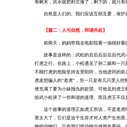
有树木，洪水就把村庄淹了，剩下的，就只有
自然是人们的。我们应该互助互爱，保护
【篇二：人与自然，和谐共处】
前两天，妈妈带我去电影院看一场很好看
故事是这样的：武松的后后后后后后代武
打虎之行。在路上，小松遇见了孙二娘和一只
不顾打虎的危险坚持去景阳冈，当他进冈的前
虎皮想骗人的“老虎”，另一只是有几只受人
便充满了要为小妹报仇的欲望。可他见到虎王
给武小松讲了一些和谐的道理。而且虎王不仅
这个故事的道理正如虎王所说，不是老虎
害太大了，它们是迫于生存才对人类产生伤害
种的动物们，只有我们把动物当做朋友看待，