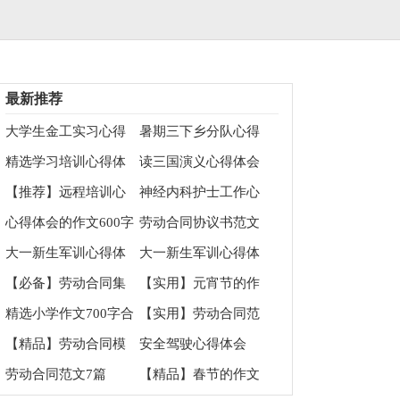
最新推荐
大学生金工实习心得
暑期三下乡分队心得
体会
体会
精选学习培训心得体
读三国演义心得体会
会三篇
【推荐】远程培训心
神经内科护士工作心
得体会模板汇编8篇
得体会
心得体会的作文600字
劳动合同协议书范文
合集9篇
合集五篇
大一新生军训心得体
大一新生军训心得体
会(15篇)
会范文
【必备】劳动合同集
【实用】元宵节的作
锦6篇
文700字六篇
精选小学作文700字合
【实用】劳动合同范
集5篇
文合集8篇
【精品】劳动合同模
安全驾驶心得体会
板汇总六篇
（精选5篇）
劳动合同范文7篇
【精品】春节的作文