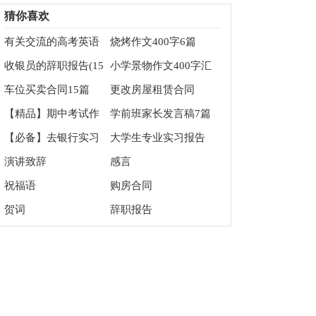
700字汇编八篇
猜你喜欢
有关交流的高考英语
烧烤作文400字6篇
作文
收银员的辞职报告(15
小学景物作文400字汇
篇)
编9篇
车位买卖合同15篇
更改房屋租赁合同
【精品】期中考试作
学前班家长发言稿7篇
文4篇
【必备】去银行实习
大学生专业实习报告
报告3篇
集合15篇
演讲致辞
感言
祝福语
购房合同
贺词
辞职报告